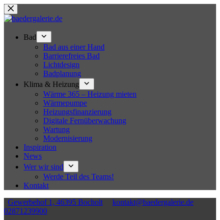
Zum
Inhalt
springen
Bad
Bad aus einer Hand
Barrierefreies Bad
Lichtdesign
Badplanung
Klima & Heizung
Wärme 365 – Heizung mieten
Wärmepumpe
Heizungsfinanzierung
Digitale Fernüberwachung
Wartung
Modernisierung
Inspiration
News
Wer wir sind
Werde Teil des Teams!
Kontakt
Gewerbehof 1, 46395 Bocholt
kontakt@baedergalerie.de
02871239900