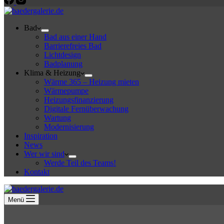
Bad
Bad aus einer Hand
Barrierefreies Bad
Lichtdesign
Badplanung
Klima & Heizung
Wärme 365 – Heizung mieten
Wärmepumpe
Heizungsfinanzierung
Digitale Fernüberwachung
Wartung
Modernisierung
Inspiration
News
Wer wir sind
Werde Teil des Teams!
Kontakt
Menü