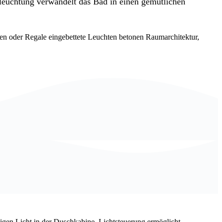
eleuchtung verwandelt das Bad in einen gemütlichen
hen oder Regale eingebettete Leuchten betonen Raumarchitektur,
igen Licht in der Duschkabine. Lichtsteuerung ermöglicht