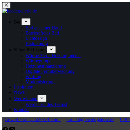
Zum
Inhalt
springen
Bad
Bad aus einer Hand
Barrierefreies Bad
Lichtdesign
Badplanung
Klima & Heizung
Wärme 365 – Heizung mieten
Wärmepumpe
Heizungsfinanzierung
Digitale Fernüberwachung
Wartung
Modernisierung
Inspiration
News
Wer wir sind
Werde Teil des Teams!
Kontakt
Gewerbehof 1, 46395 Bocholt
kontakt@baedergalerie.de
0287