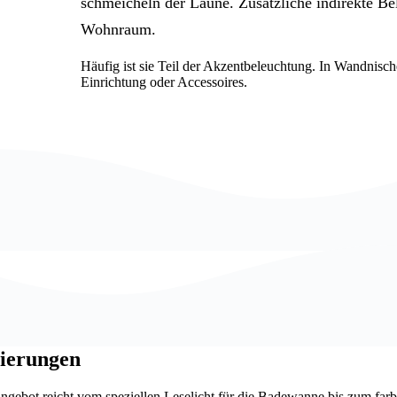
schmeicheln der Laune. Zusätzliche indirekte B
Wohnraum.
Häufig ist sie Teil der Akzentbeleuchtung. In Wandnisc
Einrichtung oder Accessoires.
mierungen
gebot reicht vom speziellen Leselicht für die Badewanne bis zum farb