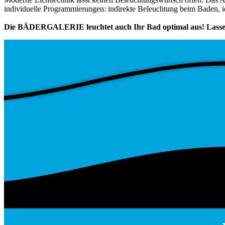
individuelle Programmierungen: indirekte Beleuchtung beim Baden, i
Die BÄDERGALERIE leuchtet auch Ihr Bad optimal aus! Lassen 