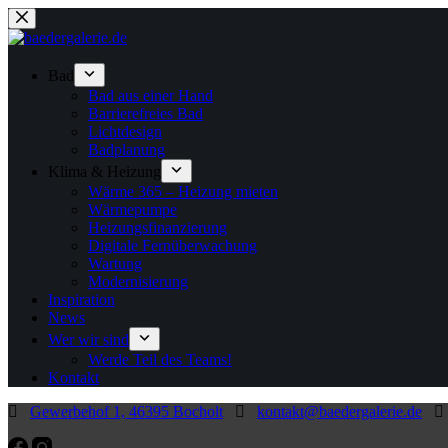
Zum
Inhalt
springen
Bad
Bad aus einer Hand
Barrierefreies Bad
Lichtdesign
Badplanung
Klima & Heizung
Wärme 365 – Heizung mieten
Wärmepumpe
Heizungsfinanzierung
Digitale Fernüberwachung
Wartung
Modernisierung
Inspiration
News
Wer wir sind
Werde Teil des Teams!
Kontakt
Gewerbehof 1, 46395 Bocholt
kontakt@baedergalerie.de