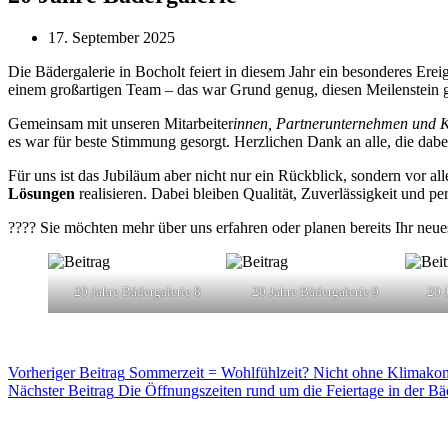
17. September 2025
Die Bädergalerie in Bocholt feiert in diesem Jahr ein besonderes Erei
einem großartigen Team – das war Grund genug, diesen Meilenstein g
Gemeinsam mit unseren Mitarbeiter
innen, Partnerunternehmen und 
es war für beste Stimmung gesorgt. Herzlichen Dank an alle, die da
Für uns ist das Jubiläum aber nicht nur ein Rückblick, sondern vor a
Lösungen
realisieren. Dabei bleiben Qualität, Zuverlässigkeit und p
???? Sie möchten mehr über uns erfahren oder planen bereits Ihr ne
20 Jahre Bädergalerie 8
20 Jahre Bädergalerie 9
20 
Vorheriger
Beitrag
Sommerzeit = Wohlfühlzeit? Nicht ohne Klimakom
Nächster
Beitrag
Die Öffnungszeiten rund um die Feiertage in der Bä