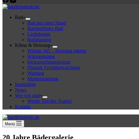
Bad
Bad aus einer Hand
Barrierefreies Bad
Lichtdesign
Badplanung
Klima & Heizung
Wärme 365 – Heizung mieten
Wärmepumpe
Heizungsfinanzierung
Digitale Fernüberwachung
Wartung
Modernisierung
Inspiration
News
Wer wir sind
Werde Teil des Teams!
Kontakt
Menü
20 Jahre Bädergalerie