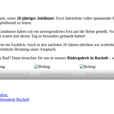
gnis: unser
20-jähriges Jubiläum
! Zwei Jahrzehnte voller spannender P
ebührend zu feiern.
Kund
innen haben wir ein unvergessliches Fest auf die Beine gestellt. 
bei waren und diesen Tag so besonders gemacht haben!
llem ein Ausblick: Auch in den nächsten 20 Jahren möchten wir weiterh
ersönliche Beratung unser Anspruch.
ues Bad? Dann besuchen Sie uns in unserer
Bädergalerie in Bocholt
– w
Jahre Bädergalerie 10
20 Jahre Bädergalerie 11
20 Jahre Bädergaleri
fort.
dergalerie Bocholt